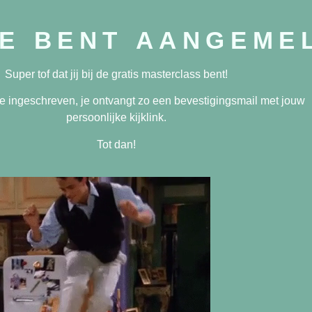
JE BENT AANGEME
Super tof dat jij bij de gratis masterclass bent!
ze ingeschreven, je ontvangt zo een bevestigingsmail met jouw
persoonlijke kijklink.
Tot dan!