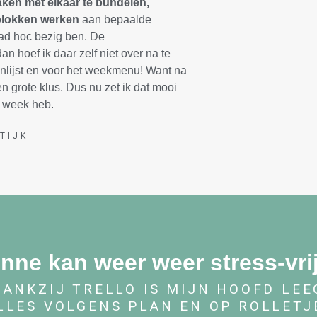
aken met elkaar te bundelen,
blokken werken
aan bepaalde
 ad hoc bezig ben.
De
dan hoef ik daar zelf niet over na te
lijst en voor het weekmenu! Want na
 grote klus. Dus nu zet ik dat mooi
e week heb.
TIJK
nne kan weer weer stress-vr
DANKZIJ TRELLO IS MIJN HOOFD LEE
LLES VOLGENS PLAN EN OP ROLLETJE