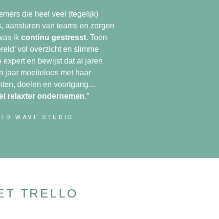
mers die heel veel (tegelijk)
es, aansturen van teams en zorgen
was ik
continu gestresst
. Toen
ereld’ vol overzicht en slimme
 expert en bewijst dat al jaren
en jaar moeiteloos met haar
lanten, doelen en voortgang…
el relaxter ondernemen
.”
YLD WAVE STUDIO
ET TRELLO