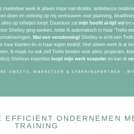
s marketeer werk ik alleen maar met drukke, ambitieuze onderne
len doen en volledig op mij vertrouwen voor planning, deadlin
 alles op rolletjes loopt. Daardoor zat
mijn hoofd al-tijd vol
en 
voor Shelley ging werken, rolde ik automatisch in haar ‘Trello w
tomatiseringen.
Wat een verademing!
Shelley is echt een Trello
r haar klanten én in haar eigen bedrijf. Niet alleen werk ik al e
en, ik maak nu ook zelf Trello borden voor alles: projecten, k
nkzij Shelleys expertise
loopt mijn werk soepeler
en kan ik
ve
NE SMEETS, MARKETEER & SPARRINGPARTNER - W
E EFFICIËNT ONDERNEMEN M
TRAINING