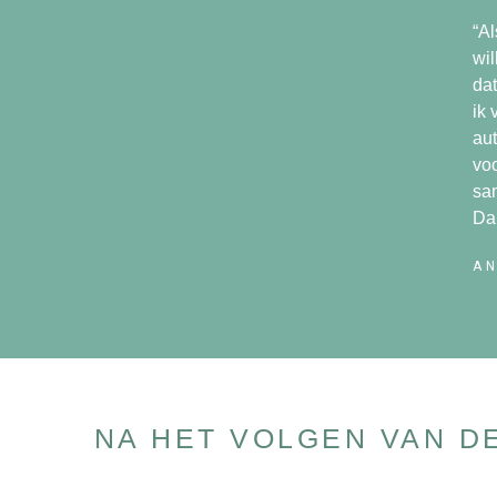
“Al
wil
dat
ik 
au
voo
sam
Da
AN
NA HET VOLGEN VAN D