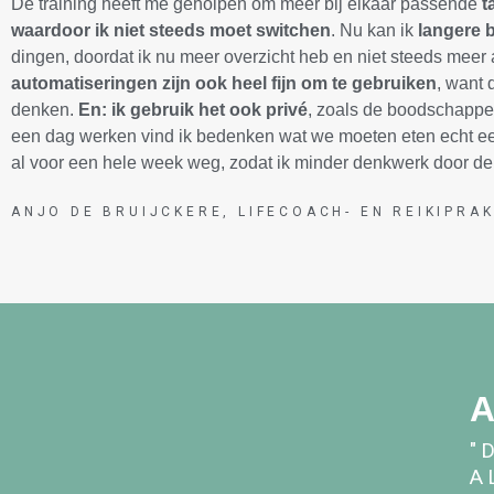
De training heeft me geholpen om meer bij elkaar passende
t
waardoor ik niet steeds moet switchen
. Nu kan ik
langere 
dingen, doordat ik nu meer overzicht heb en niet steeds meer
automatiseringen zijn ook heel fijn om te gebruiken
, want 
denken.
En: ik gebruik het ook privé
,
zoals de boodschappen
een dag werken vind ik bedenken wat we moeten eten echt een
al voor een hele week weg, zodat ik minder denkwerk door d
ANJO DE BRUIJCKERE, LIFECOACH- EN REIKIPRAK
A
"
A