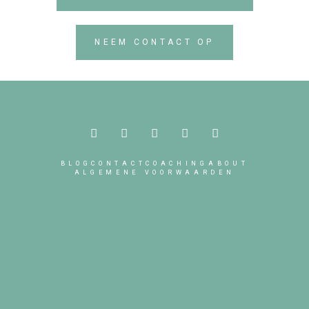
NEEM CONTACT OP
BLOG
CONTACT
COACHING
ABOUT
ALGEMENE VOORWAARDEN