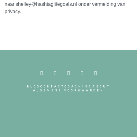
naar shelley@hashtaglifegoals.nl onder vermelding van
privacy.
BLOG
CONTACT
COACHING
ABOUT
ALGEMENE VOORWAARDEN