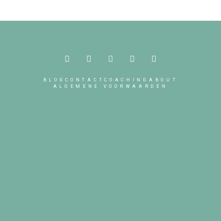
BLOG
CONTACT
COACHING
ABOUT
ALGEMENE VOORWAARDEN