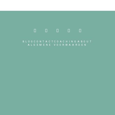
BLOG
CONTACT
COACHING
ABOUT
ALGEMENE VOORWAARDEN